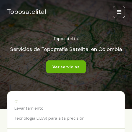
Ir
al
Toposatelital
Main
contenido
Menu
Toposatelital
Servicios de Topografía Satelital en Colombia
Ver servicios
01.
Levantamiento
Tecnología LIDAR para alta precisión